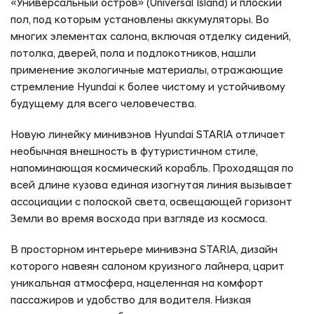
«Универсальный остров» (Universal Island) и плоский
пол, под которым установлены аккумуляторы. Во
Консультация по кредиту
многих элементах салона, включая отделку сидений,
потолка, дверей, пола и подлокотников, нашли
Оставьте заявку и получите бесплатную
консультацию нашего специалиста.
применение экологичные материалы, отражающие
стремление Hyundai к более чистому и устойчивому
Модель автомобиля *
будущему для всего человечества.
Новую линейку минивэнов Hyundai STARIA отличает
необычная внешность в футуристичном стиле,
Ваше имя *
напоминающая космический корабль. Проходящая по
всей длине кузова единая изогнутая линия вызывает
ассоциации с полоской света, освещающей горизонт
Номер телефона *
Земли во время восхода при взгляде из космоса.
В просторном интерьере минивэна STARIA, дизайн
которого навеян салоном круизного лайнера, царит
Согласие на сбор и обработку данных
уникальная атмосфера, нацеленная на комфорт
пассажиров и удобство для водителя. Низкая