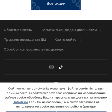
Все акции
Обратная связь
Политика конфиденциальности
Правила посещения ДЦ
Карта сайта
Обработка персональных данных
Сайт www.hyundai-otyrar.kz использует файлы cookie. Используя
данный сайт, Вы подтверждаете свое согласие на использование
© 2026 Hyundai Motor Company
файлов cookie, обработку Ваших персональных данных на условиях
ВЫГОДНЫЕ УСЛОВИЯ
Политики
. Если Вы не согласны, Вы можете отказаться от
использования cookie, изменив настройки в браузере.