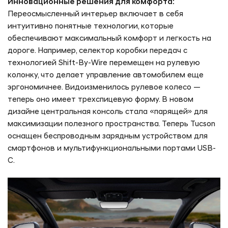
Инновационные решения для комфорта:
Переосмысленный интерьер включает в себя
интуитивно понятные технологии, которые
обеспечивают максимальный комфорт и легкость на
Консультация по кредиту
дороге. Например, селектор коробки передач с
технологией Shift-By-Wire перемещен на рулевую
Оставьте заявку и получите бесплатную
колонку, что делает управление автомобилем еще
консультацию нашего специалиста.
эргономичнее. Видоизменилось рулевое колесо —
теперь оно имеет трехспицевую форму. В новом
Модель автомобиля *
дизайне центральная консоль стала «парящей» для
максимизации полезного пространства. Теперь Tucson
оснащен беспроводным зарядным устройством для
Ваше имя *
смартфонов и мультифункциональными портами USB-
C.
Номер телефона *