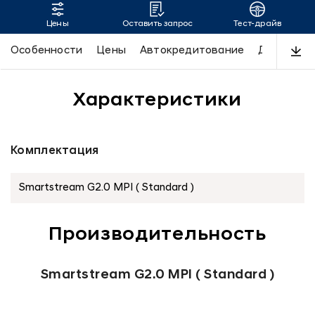
Цены
Оставить запрос
Тест-драйв
TUCSON
Особенности
Цены
Автокредитование
Дизайн
Характеристики
Комплектация
Производительность
Smartstream G2.0 MPI ( Standard )