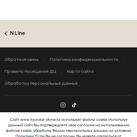
N Line
Обратная связь
Политика конфиденциальности
Правила посещения ДЦ
Карта сайта
Обработка персональных данных
Сайт www.hyundai-otyrar.kz использует файлы cookie. Используя
данный сайт, Вы подтверждаете свое согласие на использование
файлов cookie, обработку Ваших персональных данных на условиях
ВЫГОДНЫЕ УСЛОВИЯ
Политики
. Если Вы не согласны, Вы можете отказаться от