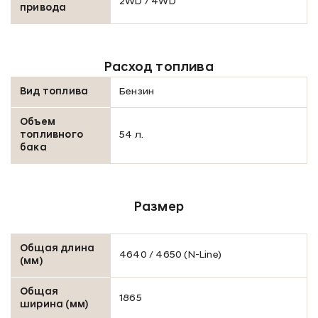
2WD / 4WD
привода
Ваше имя *
Расход топлива
Номер телефона *
Вид топлива
Бензин
Объем
топливного
54 л.
Согласие на сбор и обработку данных
бака
ОТПРАВИТЬ ЗАЯВКУ
Размер
Предложение не является публичной офертой
Общая длина
4640 / 4650 (N-Line)
(мм)
Общая
1865
ширина (мм)