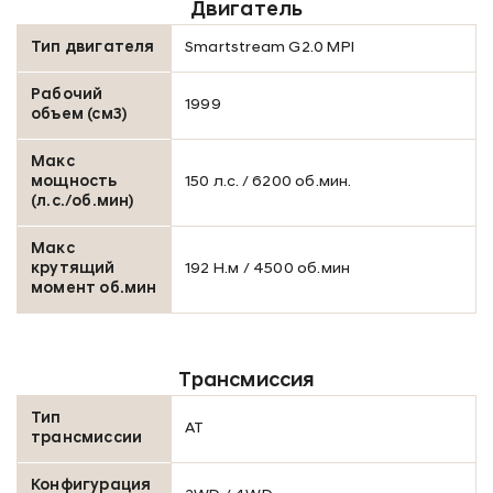
Двигатель
Тип двигателя
Smartstream G2.0 MPI
Рабочий
1999
объем (см3)
Макс
мощность
150 л.с. / 6200 об.мин.
(л.с./об.мин)
Макс
крутящий
192 Н.м / 4500 об.мин
момент об.мин
Консультация по кредиту
Оставьте заявку и получите бесплатную
консультацию нашего специалиста.
Трансмиссия
Тип
Модель автомобиля *
АТ
трансмиссии
Конфигурация