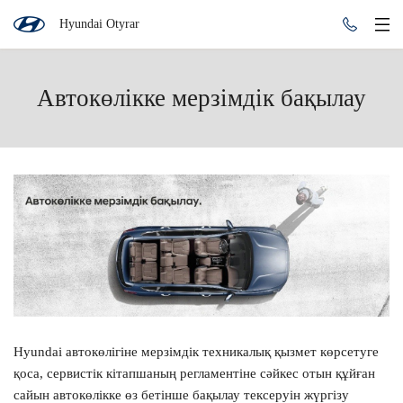
Hyundai Otyrar
Автокөлікке мерзімдік бақылау
Hyundai
автокөлігіне мерзімдік техникалық қызмет көрсетуге
қоса, сервистік кітапшаның регламентіне сәйкес отын құйған
Консультация по кредиту
сайын автокөлікке өз бетінше бақылау тексеруін жүргізу