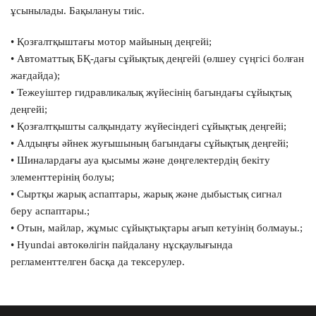
Өтінім қалдырыңыз және маманымыздың тегін
ұсынылады. Бақылануы тиіс.
кеңесін алыңыз.
• Қозғалтқыштағы мотор майының деңгейі;
Модель автомобиля *
• Автоматтық БҚ-дағы сұйықтық деңгейі (өлшеу сүңгісі болған
жағдайда);
• Тежеуіштер гидравликалық жүйесінің багындағы сұйықтық
деңгейі;
Ваше имя *
• Қозғалтқышты салқындату жүйесіндегі сұйықтық деңгейі;
• Алдыңғы әйнек жуғышының багындағы сұйықтық деңгейі;
• Шиналардағы ауа қысымы және дөңгелектердің бекіту
Номер телефона *
элементтерінің болуы;
• Сыртқы жарық аспаптары, жарық және дыбыстық сигнал
беру аспаптары.;
• Отын, майлар, жұмыс сұйықтықтары ағып кетуінің болмауы.;
Согласие на сбор и обработку данных
•
Hyundai
автокөлігін пайдалану нұсқаулығында
регламенттелген басқа да тексерулер.
ӨТІНІМ ЖІБЕРУ
Предложение не является публичной офертой