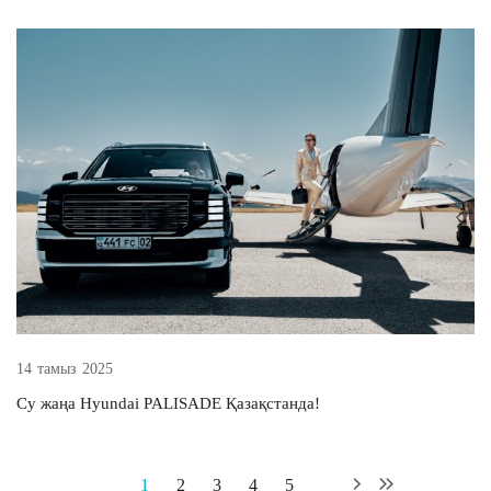
14 тамыз 2025
Су жаңа Hyundai PALISADE Қазақстанда!
1
2
3
4
5