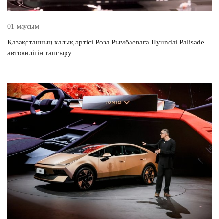
01 маусым
Қазақстанның халық әртісі Роза Рымбаеваға Hyundai Palisade
автокөлігін тапсыру