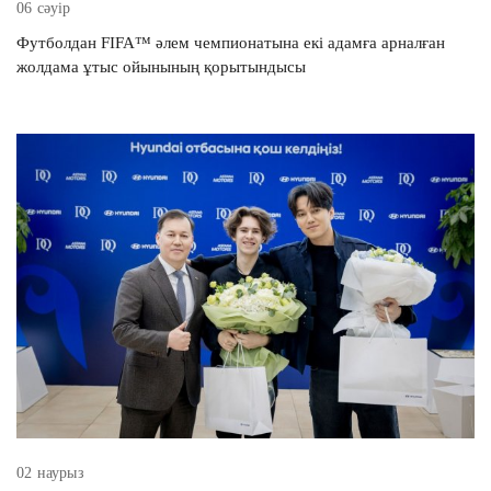
06 сәуір
Футболдан FIFA™ әлем чемпионатына екі адамға арналған
жолдама ұтыс ойынының қорытындысы
Консультация по кредиту
Өтінім қалдырыңыз және маманымыздың тегін
кеңесін алыңыз.
Модель автомобиля *
Ваше имя *
02 наурыз