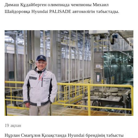
Димаш Құдайберген олимпиада чемпионы Михаил
Шайдоровқа Hyundai PALISADE автокөлігін табыстады.
Номер телефона *
Согласие на сбор и обработку данных
ӨТІНІМ ЖІБЕРУ
Предложение не является публичной офертой
19 ақпан
Нұрлан Смағұлов Қазақстанда Hyundai брендінің табысты