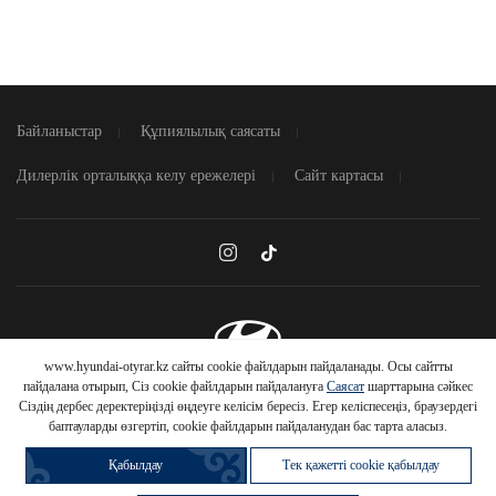
Байланыстар
Құпиялылық саясаты
Дилерлік орталыққа келу ережелері
Сайт картасы
www.hyundai-otyrar.kz сайты cookie файлдарын пайдаланады. Осы сайтты
HYUNDAI
© 2026 Hyundai Motor Company
пайдалана отырып, Сіз cookie файлдарын пайдалануға
Саясат
шарттарына сәйкес
Сіздің дербес деректеріңізді өңдеуге келісім бересіз. Егер келіспесеңіз, браузердегі
АВТОМОБИЛЬДЕРІНЕ
баптауларды өзгертіп, cookie файлдарын пайдаланудан бас тарта аласыз.
Қабылдау
Тек қажетті cookie қабылдау
Автомобильді
Несиеге
Шарттарды білу