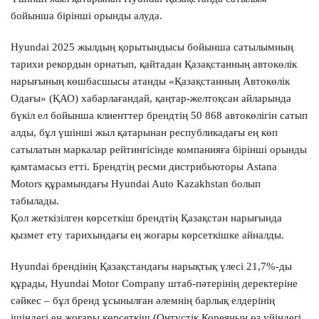
бойынша бірінші орынды алуда.
Hyundai 2025 жылдың қорытындысы бойынша сатылымның
тарихи рекордын орнатып, қайтадан Қазақстанның автокөлік
нарығының көшбасшысы атанды «Қазақстанның Автокөлік
Одағы» (ҚАО) хабарлағандай, қаңтар-желтоқсан айларында
бүкіл ел бойынша клиенттер брендтің 50 868 автокөлігін сатып
алды, бұл үшінші жыл қатарынан республикадағы ең көп
сатылатын маркалар рейтингісінде компанияға бірінші орынды
қамтамасыз етті. Брендтің ресми дистрибьюторы Astana
Motors құрамындағы Hyundai Auto Kazakhstan болып
табылады.
Қол жеткізілген көрсеткіш брендтің Қазақстан нарығында
қызмет ету тарихындағы ең жоғары көрсеткішке айналды.
Hyundai брендінің Қазақстандағы нарықтық үлесі 21,7%-ды
құрады, Hyundai Motor Company штаб-пәтерінің деректеріне
сәйкес – бұл бренд ұсынылған әлемнің барлық елдерінің
ішіндегі ең жоғары көрсеткіш (Оңтүстік Кореяның өз үйіндегі