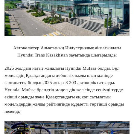
Автокөліктер Алматының Индустриялық аймағындағы
Hyundai Trans Kazakhstan зауытында шығарылады
2025 жылдың нағыз жаңалығы Hyundai Mufasa болды. Бұл
модельдің Қазақстандағы дебюттік жылы шын мәнінде
салтанатты болды: 2025 жылы 8 203 автокөлік сатылды.
Hyundai Mufasa брендтің модельдік желісінде сенімді түрде
екінші орынды және Қазақстандағы ең көп сатылатын
модельдердің жалпы рейтингінде құрметті төртінші орынды
иеленді.