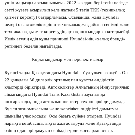
үшін маңызды артықшылығы - 2022 жылдан бері тегін негізде
сәтті жүзеге асырылып келе жатқан 5 тегін ТҚК (техникалық
қызмет көрсету) бағдарламасы. Осылайша, жаңа Hyundai
иелері өз автокөліктерінің техникалық жағдайына сенімді және
техникалық қызмет көрсетудің артық шығындарын көтермейді.
Иелік етудің әділ құны принципі Hyundai-нің «халық бренді»
ретіндегі беделін нығайтады.
Қорытындылар мен перспективалар
Бүгінгі таңда Қазақстандағы Hyundai – бұл үлкен экожүйе. Ол
22 қаладағы 36 дилерлік орталық пен қуатты өндірістік
кластерді біріктіреді. Автокөліктер Алматының Индустриялық
аймағындағы Hyundai Trans Kazakhstan зауытында
шығарылады, онда автокомпоненттер технопаркі де дамуда,
бұл ел экономикасына және жергілікті өндірісті дамытуға
шынайы үлес қосады. Осы базаға сүйене отырып, Hyundai
нарықта көшбасшылықты жалғастыруда және Қазақстанда
өзінің одан әрі дамуын сенімді түрде жоспарлап отыр.