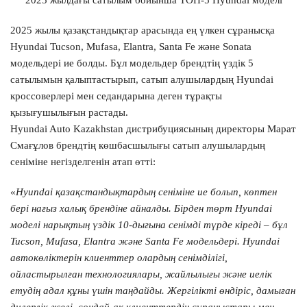
2025 жылдағы сатылым бойынша ТОП-5 Hyundai моделі
2025 жылы қазақстандықтар арасында ең үлкен сұранысқа
Hyundai Tucson, Mufasa, Elantra, Santa Fe және Sonata
модельдері ие болды. Бұл модельдер брендтің үздік 5
сатылымын қалыптастырып, сатып алушылардың Hyundai
кроссоверлері мен седандарына деген тұрақты
қызығушылығын растады.
Hyundai Auto Kazakhstan дистрибуциясының директоры Марат
Смағұлов брендтің көшбасшылығы сатып алушылардың
сеніміне негізделгенін атап өтті:
«
Hyundai қазақстандықтардың сеніміне ие болып, көптен
бері нағыз халық брендіне айналды. Бірден төрт Hyundai
моделі нарықтың үздік 10-дығына сенімді түрде кіреді – бұл
Tucson, Mufasa, Elantra және Santa Fe модельдері. Hyundai
автокөліктерін клиенттер олардың сенімділігі,
ойластырылған технологиялары, жайлылығы және иелік
етудің адал құны үшін таңдайды. Жергілікті өндіріс, дамыған