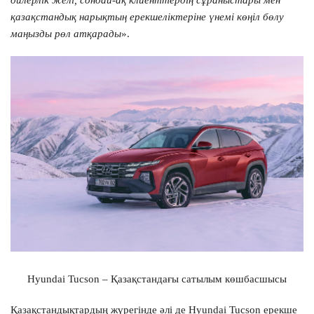
дилерлік желі, сондай-ақ клиенттердің сұраныстары мен
қазақстандық нарықтың ерекшеліктеріне үнемі көңіл бөлу
маңызды рөл атқарады
».
Консультация по кредиту
Hyundai Tucson – Қазақстандағы сатылым көшбасшысы
Өтінім қалдырыңыз және маманымыздың тегін
Қазақстандықтардың жүрегінде әлі де Hyundai Tucson ерекше
кеңесін алыңыз.