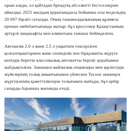
орын алады, ол қайтадан брендтің абсолютті бестселлеріне
Модель автомобиля *
айналды: 2025 жылдың қорытындысы бойынша осы модельдің
20 697 бірлігі сатылды. Оның танымалдылығының құпиясы
ерекше әмбебаптығында жатыр: бұл кроссовер Қазақстанның
әртүрлі ландшафты мен климатына тамаша бейімделген.
Ваше имя *
Автокөлік 2.0 л және 2.5 л уақытпен тексерілген
қозғалтқыштармен және сенімділік пен бірқалыпты жүруге
кепілдік беретін классикалық автоматты беріліс қорабымен
Номер телефона *
жабдықталған. Заманауи жайлылық опциялары мен қауіпсіздік
жүйелерінің толық жиынтығымен үйлескен Tucson заманауи
жүргізушінің қажеттіліктерін толығымен жабады, бұл әрбір
Согласие на сбор и обработку данных
сапарды барынша жағымды етеді.
ӨТІНІМ ЖІБЕРУ
Предложение не является публичной офертой