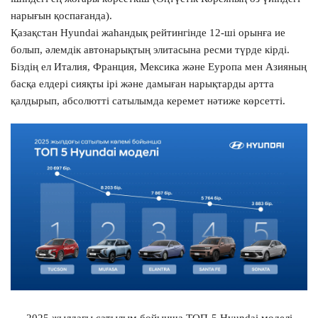
нарығын қоспағанда).
Қазақстан Hyundai жаһандық рейтингінде 12-ші орынға ие
болып, әлемдік автонарықтың элитасына ресми түрде кірді.
Біздің ел Италия, Франция, Мексика және Еуропа мен Азияның
басқа елдері сияқты ірі және дамыған нарықтарды артта
қалдырып, абсолютті сатылымда керемет нәтиже көрсетті.