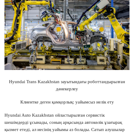
Hyundai Trans Kazakhstan зауытындағы роботтандырылған
дәнекерлеу
Клиентке деген қамқорлық: уайымсыз иелік ету
Hyundai Auto Kazakhstan ойластырылған сервистік
шешімдерді ұсынады, соның арқасында автокөлік ұзағырақ
қызмет етеді, ал иесінің уайымы аз болады. Сатып алушылар