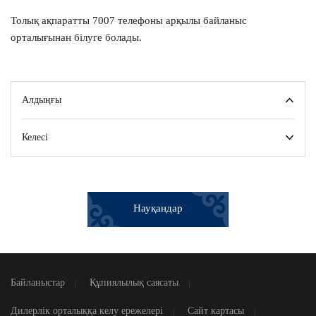
Толық ақпаратты 7007 телефоны арқылы байланыс
орталығынан білуге болады.
Алдыңғы
Келесі
Науқандар
Байланыстар
Құпиялылық саясаты
Дилерлік орталыққа келу ережелері
Сайт картасы