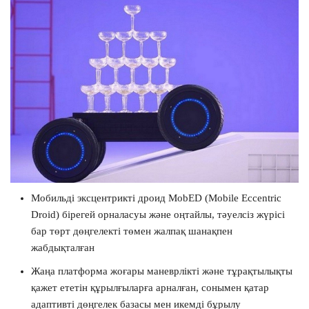
Мобильді эксцентрикті дроид MobED (Mobile Eccentric
Droid) бірегей орналасуы және оңтайлы, тәуелсіз жүрісі
бар төрт дөңгелекті төмен жалпақ шанақпен
жабдықталған
Жаңа платформа жоғары маневрлікті және тұрақтылықты
қажет ететін құрылғыларға арналған, сонымен қатар
адаптивті дөңгелек базасы мен икемді бұрылу