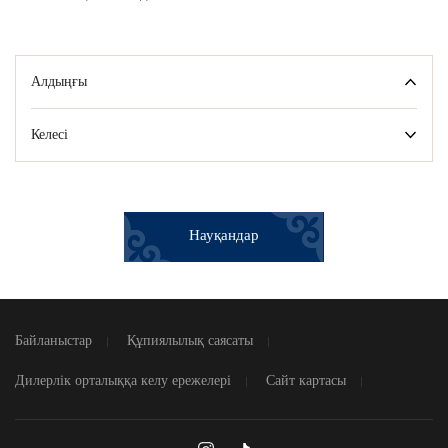
Алдыңғы
Келесі
Науқандар
Байланыстар
Құпиялылық саясаты
Дилерлік орталыққа келу ережелері
Сайт картасы