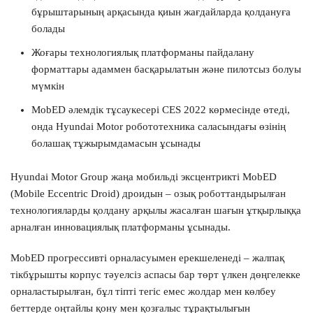
бұрыштарының арқасында қиын жағдайларда қолдануға
болады
Жоғары технологиялық платформаны пайдалану
форматтары адаммен басқарылатын және пилотсыз болуы
мүмкін
MobED әлемдік тұсаукесері CES 2022 көрмесінде өтеді,
онда Hyundai Motor робототехника саласындағы өзінің
болашақ тұжырымдамасын ұсынады
Hyundai Motor Group жаңа мобильді эксцентрикті MobED
(Mobile Eccentric Droid) дроидын – озық роботтандырылған
технологияларды қолдану арқылы жасалған шағын ұтқырлыққа
арналған инновациялық платформаны ұсынады.
MobED прогрессивті орналасуымен ерекшеленеді – жалпақ
тікбұрышты корпус тәуелсіз аспасы бар төрт үлкен дөңгелекке
орналастырылған, бұл тіпті тегіс емес жолдар мен көлбеу
беттерде оңтайлы қону мен қозғалыс тұрақтылығын