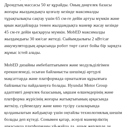
Дроидтың массасы 50 кг құрайды. Оның дөңгелек базасы
жоғары жылдамдықта қозғалу кезінде максималды
тұрақтылықты сақтау үшін 65 см-ге дейін артуы мүмкін және
қиын жағдайларда төмен жылдамдықта маневр жасау кезінде
45 см-ге дейін қысқаруы мүмкін. MobED максималды
жылдамдығы 30 км/сағ жетеді. Сыйымдылығы 2 кВт/сағ
аккумулятордың арқасында робот төрт сағат бойы бір зарядта
жұмыс істей алады.
MobED дизайны әмбебаптығымен және модульділігімен
ерекшеленеді, осыған байланысты шешімді әртүрлі
мақсаттарда және платформада орнатылған құрылғыға
байланысты пайдалануға болады. Hyundai Motor Group
адаптивті дөңгелек базасының, ықшам өлшемдерінің және
платформа жүрісінің жоғары жатықтығының арқасында
жеткізу, сүйемелдеу және кино түсіру салаларында
қолданылатын жабдықтар үшін оңтайлы технологиялық шешім
болады деп күтеді. Сонымен қатар, әсерлі маневрліктің
арқасында платформаны үй-жайда да, ашық жерлерде де