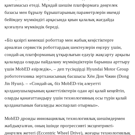
қамтамасыз етеді. Мұндай шешім платформаға дөңгелек
базасы мен бұрылу бұрыштарының параметрлерін икемді
бейімдеу мүмкіндігі арқасында қиын қалалық жағдайда
қозғалуға мүмкіндік береді.
«Біз қазіргі көмекші роботтар мен жабық кеңістіктерге
арналған сервистік роботтардың шектеулерін еңсеру үшін,
сондай-ақ платформаның ұтқырлығын едәуір жақсарту арқылы
қалаларда оларды пайдалану мүмкіндіктерін барынша арттыру
үшін MobED әзірледік», – деп түсіндірді Hyundai Motor Group
робототехника зертханасының басшысы Хён Дон Чжин (Dong
Jin Hyun). – «Сондай-ақ, біз MobED-тің әлеуетті
қолданушыларының қажеттіліктерін одан әрі қалай кеңейтіп,
оларды қанағаттандыру үшін технологияның осы түрін қалай
қолданатынын бағалауды жоспарлап отырмыз».
Консультация по кредиту
MobED дроиды инновациялық технологиялық шешімдермен
Өтінім қалдырыңыз және маманымыздың тегін
кеңесін алыңыз.
жабдықталған, оның ішінде прогрессивті эксцентрикті-
дөңгелек жетегі (Eccentric Wheel Drive), жоғары технологиялық