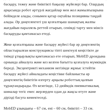
Модель автомобиля *
басқару, тежеу және биіктікті бақылау жүйелері бар. Олардың
арқасында робот әртүрлі жағдайлар мен жол жамылғыларына
бейімделе алады, сонымен қатар оңтайлы позицияны таңдай
алады. Әр дөңгелектегі үш қозғалтқыш шанақтың жалпы
Ваше имя *
жағдайын параллель реттей отырып, сенімді тарту мен мінсіз
басқаруды қамтамасыз етеді.
Номер телефона *
Жеке қозғалтқышы және басқару жүйесі бар әр дөңгелектің
ойластырылған конструкциясы тіпті шектеулі кеңістікте де
тиімді ұтқырлықты қамтамасыз ете отырып, MobED дроидына
орнында айналуға және кез келген бағытта қозғалуға мүмкіндік
Согласие на сбор и обработку данных
береді. Эксцентрикті механизм негізінде жұмыс істейтін
басқару жүйесі айналадағы кеңістікке байланысты әр
ӨТІНІМ ЖІБЕРУ
дөңгелектің биіктігін өзгерту арқылы роботтың қалпын
тұрақтандырады. Өз кезегінде, 12-дюймдік пневматикалық
Предложение не является публичной офертой
шиналар тегіс емес жерлерден одан да жақсы өтуге және
дірілді басуға көмектеседі.
MobED ұзындығы – 67 см, ені – 60 см, биіктігі – 33 см.