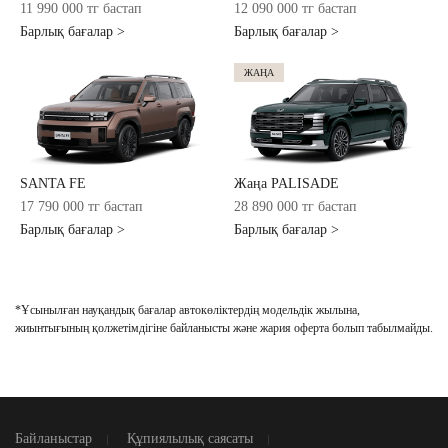
11 990 000 тг бастап
12 090 000 тг бастап
кеңесін алыңыз.
Барлық бағалар >
Барлық бағалар >
Модель автомобиля *
ЖАҢА
Ваше имя *
SANTA FE
Жаңа PALISADE
17 790 000 тг бастап
28 890 000 тг бастап
Номер телефона *
Барлық бағалар >
Барлық бағалар >
*Ұсынылған науқандық бағалар автокөліктердің модельдік жылына,
Согласие на сбор и обработку данных
жиынтығының қолжетімдігіне байланысты және жария оферта болып табылмайды.
ӨТІНІМ ЖІБЕРУ
Предложение не является публичной офертой
Байланыстар
Құпиялылық саясаты