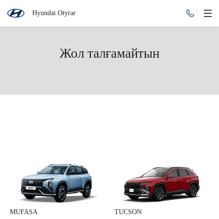
Hyundai Otyrar
Жол талғамайтын
Консультация по кредиту
MUFASA
TUCSON
Өтінім қалдырыңыз және маманымыздың тегін