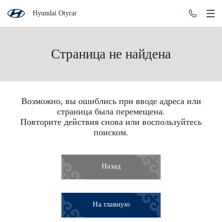
Hyundai Otyrar
Страница не найдена
Возможно, вы ошиблись при вводе адреса или
страница была перемещена.
Консультация по кредиту
Повторите действия снова или воспользуйтесь
поиском.
Өтінім қалдырыңыз және маманымыздың тегін
кеңесін алыңыз.
Модель автомобиля *
Назад
На главную
Ваше имя *