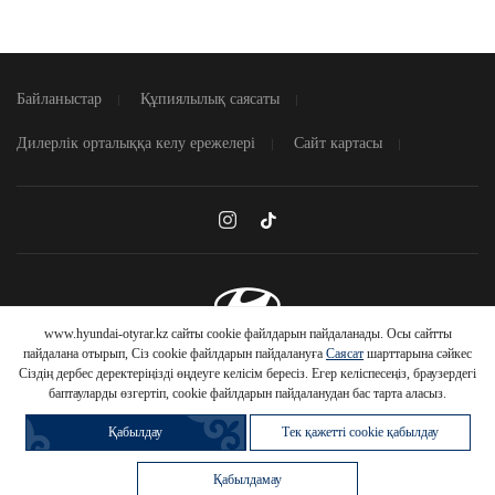
Номер телефона *
Байланыстар
Құпиялылық саясаты
Дилерлік орталыққа келу ережелері
Сайт картасы
Согласие на сбор и обработку данных
ӨТІНІМ ЖІБЕРУ
Предложение не является публичной офертой
www.hyundai-otyrar.kz сайты cookie файлдарын пайдаланады. Осы сайтты
HYUNDAI
© 2026 Hyundai Motor Company
пайдалана отырып, Сіз cookie файлдарын пайдалануға
Саясат
шарттарына сәйкес
АВТОМОБИЛЬДЕРІНЕ
Сіздің дербес деректеріңізді өңдеуге келісім бересіз. Егер келіспесеңіз, браузердегі
баптауларды өзгертіп, cookie файлдарын пайдаланудан бас тарта аласыз.
Қабылдау
Тек қажетті cookie қабылдау
Автомобильді
Несиеге
Шарттарды білу
айырбастау
сатып алу
Trade-In
WhatsApp
Артықшылық
Қоңырау шалу
Қабылдамау