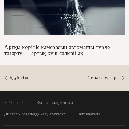
Артқы көрініс камерасын автоматты түрде
тазарту — артық күш салмай-ақ.
Қауіпсіздігі
Сипаттамалары
Байланыстар
Құпиялылық саясаты
Дилерлік орталыққа келу ережелері
Сайт картасы