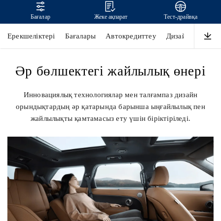
Бағалар
Жеке ақпарат
Тест-драйвқа
Жаңа PALISADE
Ерекшеліктері
Бағалары
Автокредиттеу
Дизайн
Өнімді
Әр бөлшектегі жайлылық өнері
Инновациялық технологиялар мен талғампаз дизайн
орындықтардың әр қатарында барынша ыңғайлылық пен
жайлылықты қамтамасыз ету үшін біріктіріледі.