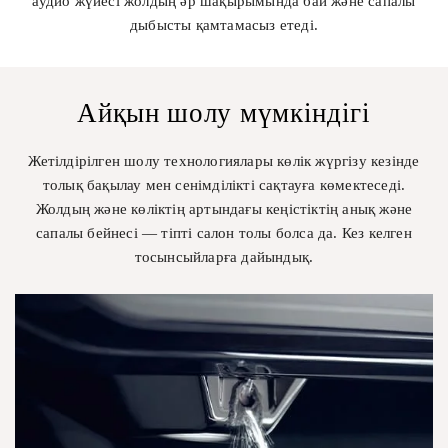
аудио жүйесі жолдың әр шақырымында бай және сапалы
дыбысты қамтамасыз етеді.
Айқын шолу мүмкіндігі
Жетілдірілген шолу технологиялары көлік жүргізу кезінде
толық бақылау мен сенімділікті сақтауға көмектеседі.
Жолдың және көліктің артындағы кеңістіктің анық және
сапалы бейнесі — тіпті салон толы болса да. Кез келген
тосынсыйларға дайындық.