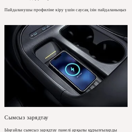
Пайдаланушы профиліне кіру үшін саусақ ізін пайдаланыңыз
Сымсыз зарядтау
Ыңғайлы сымсыз зарядтау панелі арқылы құрылғыларды