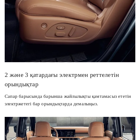
2 және 3 қатардағы электрмен реттелетін
орындықтар
Сапар барысында барынша жайлылықты қамтамасыз ететін
электржетегі бар орындықтарда демалыңыз.