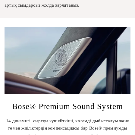
артық сымдарсыз жолда зарядтаңыз.
Bose® Premium Sound System
14 динамигі, сыртқы күшейткіші, көлемді дыбысталуы және
төмен жиіліктердің компенсациясы бар Bose® премиумды