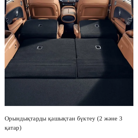
Консультация по кредиту
Өтінім қалдырыңыз және маманымыздың тегін
кеңесін алыңыз.
Модель автомобиля *
Ваше имя *
Орындықтарды қашықтан бүктеу (2 және 3
Номер телефона *
қатар)