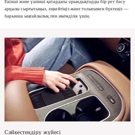
Екінші және үшінші қатардағы орындықтарды бір рет басу
арқылы сырғытыңыз, еңкейтіңіз және толығымен бүктеңіз —
Согласие на сбор и обработку данных
барынша ыңғайлылық пен икемділік үшін.
ӨТІНІМ ЖІБЕРУ
Предложение не является публичной офертой
Сәйкестендіру жүйесі